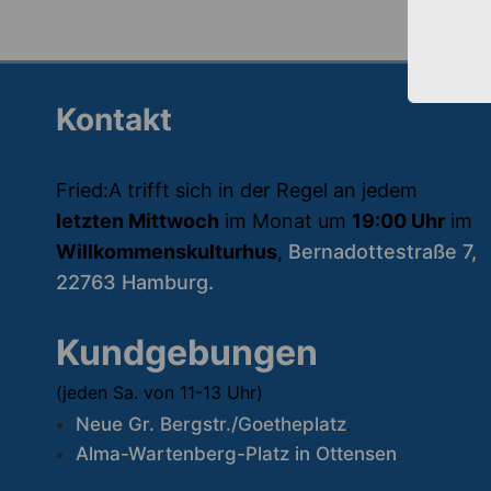
Kontakt
Fried:A trifft sich in der Regel an jedem
letzten Mittwoch
im Monat um
19:00 Uhr
im
Willkommenskulturhus
,
Bernadottestraße 7,
22763 Hamburg.
Kundgebungen
(jeden Sa. von 11-13 Uhr)
Neue Gr. Bergstr./Goetheplatz
.
Alma-Wartenberg-Platz in Ottensen
.