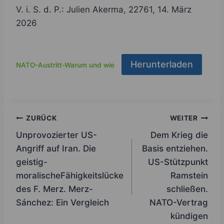
V. i. S. d. P.: Julien Akerma, 22761, 14. März
2026
Herunterladen
NATO-Austritt-Warum und wie
Beitragsnavigation
ZURÜCK
WEITER
Unprovozierter US-
Dem Krieg die
Angriff auf Iran. Die
Basis entziehen.
geistig-
US-Stützpunkt
moralischeFähigkeitslücke
Ramstein
des F. Merz. Merz-
schließen.
Sánchez: Ein Vergleich
NATO-Vertrag
kündigen