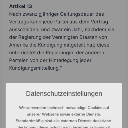
Artikel 13
Nach zwanzigjähriger Geltungsdauer des
Vertrags kann jede Partei aus dem Vertrag
ausscheiden, und zwar ein Jahr, nachdem sie
der Regierung der Vereinigten Staaten von
Amerika die Kündigung mitgeteilt hat; diese
unterrichtet die Regierungen der anderen
Parteien von der Hinterlegung jeder
Kündigungsmitteilung.“
Quelle: NATO – North Atlantic Treaty (deutsche
Fassung)
Datenschutzeinstellungen
Wir verwenden technisch notwendige Cookies auf
Formulierungshilfe
unserer Webseite sowie externe Dienste.
Standardmäßig sind alle externen Dienste deaktiviert.
An die Regierung der Vereinigten Staaten von
Sie können diese jedoch nach belieben aktivieren &