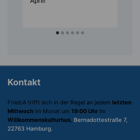
April!
Kontakt
Fried:A trifft sich in der Regel an jedem
letzten
Mittwoch
im Monat um
19:00 Uhr
im
Willkommenskulturhus
,
Bernadottestraße 7,
22763 Hamburg.