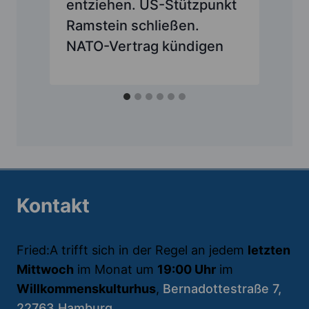
entziehen. US-Stützpunkt
Ramstein schließen.
NATO-Vertrag kündigen
Kontakt
Fried:A trifft sich in der Regel an jedem
letzten
Mittwoch
im Monat um
19:00 Uhr
im
Willkommenskulturhus
,
Bernadottestraße 7,
22763 Hamburg.