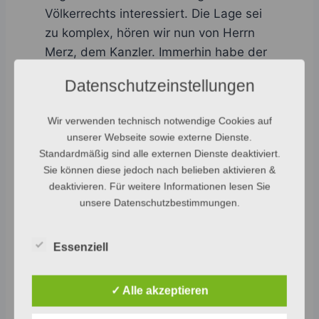
Völkerrechts interessiert. Die Lage sei
zu komplex, hören wir nun von Herrn
Merz, dem Kanzler. Immerhin habe der
Präsident Maduro sein Land ins
Datenschutzeinstellungen
Verderben geführt. Aha.
Wir verwenden technisch notwendige Cookies auf
»Nicolás Maduro hat sein Land ins
unserer Webseite sowie externe Dienste.
Verderben geführt. Die letzte Wahl
Standardmäßig sind alle externen Dienste deaktiviert.
wurde gefälscht. Die Präsidentschaft
Sie können diese jedoch nach belieben aktivieren &
deaktivieren. Für weitere Informationen lesen Sie
haben wir – wie viele andere Staaten
unsere Datenschutzbestimmungen.
auf der Welt – daher nicht anerkannt.
Maduro spielte in der Region, mit
unseligen Allianzen weltweit und durch
Essenziell
die Verstrickung
Venezuelas in das
Drogengeschäft eine problematische
✓ Alle akzeptieren
Rolle.